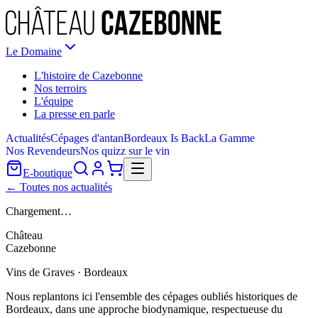
Le Domaine
L'histoire de Cazebonne
Nos terroirs
L'équipe
La presse en parle
Actualités
Cépages d'antan
Bordeaux Is Back
La Gamme
Nos Revendeurs
Nos quizz sur le vin
E-boutique
← Toutes nos actualités
Chargement…
Château
Cazebonne
Vins de Graves · Bordeaux
Nous replantons ici l'ensemble des cépages oubliés historiques de
Bordeaux, dans une approche biodynamique, respectueuse du