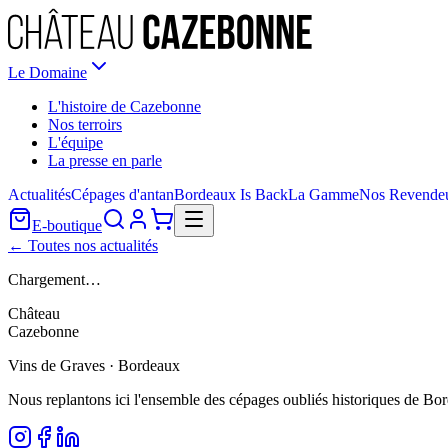
Le Domaine
L'histoire de Cazebonne
Nos terroirs
L'équipe
La presse en parle
Actualités
Cépages d'antan
Bordeaux Is Back
La Gamme
Nos Revende
E-boutique
← Toutes nos actualités
Chargement…
Château
Cazebonne
Vins de Graves · Bordeaux
Nous replantons ici l'ensemble des cépages oubliés historiques de Bo