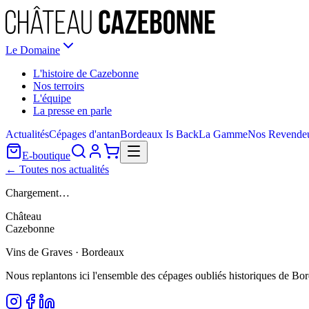
Le Domaine
L'histoire de Cazebonne
Nos terroirs
L'équipe
La presse en parle
Actualités
Cépages d'antan
Bordeaux Is Back
La Gamme
Nos Revende
E-boutique
← Toutes nos actualités
Chargement…
Château
Cazebonne
Vins de Graves · Bordeaux
Nous replantons ici l'ensemble des cépages oubliés historiques de Bo