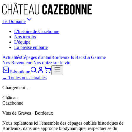
Le Domaine
L'histoire de Cazebonne
Nos terroirs
L'équipe
La presse en parle
Actualités
Cépages d'antan
Bordeaux Is Back
La Gamme
Nos Revendeurs
Nos quizz sur le vin
E-boutique
← Toutes nos actualités
Chargement…
Château
Cazebonne
Vins de Graves · Bordeaux
Nous replantons ici l'ensemble des cépages oubliés historiques de
Bordeaux, dans une approche biodynamique, respectueuse du