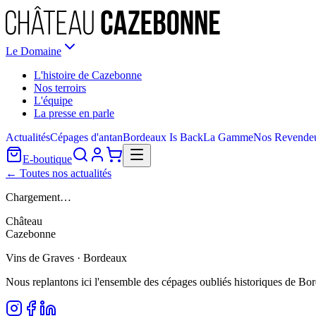
Le Domaine
L'histoire de Cazebonne
Nos terroirs
L'équipe
La presse en parle
Actualités
Cépages d'antan
Bordeaux Is Back
La Gamme
Nos Revende
E-boutique
← Toutes nos actualités
Chargement…
Château
Cazebonne
Vins de Graves · Bordeaux
Nous replantons ici l'ensemble des cépages oubliés historiques de Bo