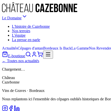
Le Domaine
L'histoire de Cazebonne
Nos terroirs
L'équipe
La presse en parle
Actualités
Cépages d'antan
Bordeaux Is Back
La Gamme
Nos Revende
E-boutique
← Toutes nos actualités
Chargement…
Château
Cazebonne
Vins de Graves · Bordeaux
Nous replantons ici l'ensemble des cépages oubliés historiques de Bo