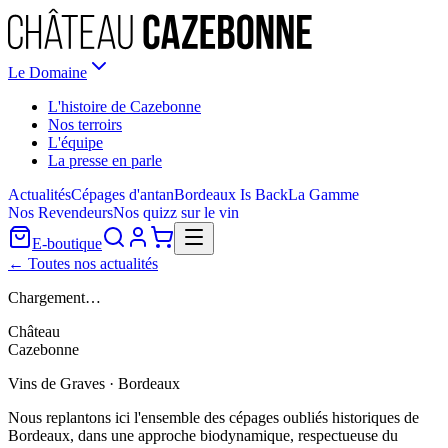
Le Domaine
L'histoire de Cazebonne
Nos terroirs
L'équipe
La presse en parle
Actualités
Cépages d'antan
Bordeaux Is Back
La Gamme
Nos Revendeurs
Nos quizz sur le vin
E-boutique
← Toutes nos actualités
Chargement…
Château
Cazebonne
Vins de Graves · Bordeaux
Nous replantons ici l'ensemble des cépages oubliés historiques de
Bordeaux, dans une approche biodynamique, respectueuse du