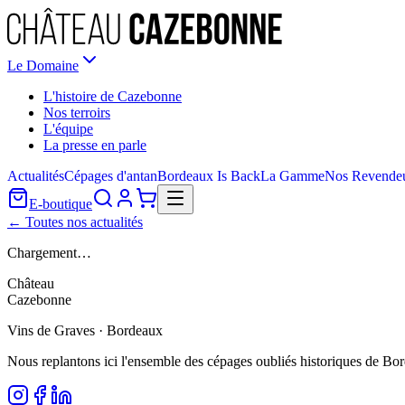
Le Domaine
L'histoire de Cazebonne
Nos terroirs
L'équipe
La presse en parle
Actualités
Cépages d'antan
Bordeaux Is Back
La Gamme
Nos Revende
E-boutique
← Toutes nos actualités
Chargement…
Château
Cazebonne
Vins de Graves · Bordeaux
Nous replantons ici l'ensemble des cépages oubliés historiques de Bo